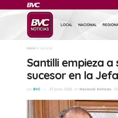
LOCAL
NACIONAL
REGION
Home
Nacional
Santilli empieza 
sucesor en la Jef
por
BVC
27 junio, 2026
en
Nacional
,
Noticias
Re