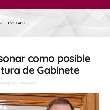
AL
BVC CABLE
a sonar como posible
atura de Gabinete
ading Time: 2 mins read