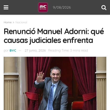
9/08/2026
Home
Nacional
Renunció Manuel Adorni: qué
causas judiciales enfrenta
por
BVC
27 junio, 2026
Reading Time: 3 mins read