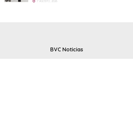
7 AGOSTO, 2026
BVC Noticias
El noticiero del canal BVC - Bahia Blanca
Seguinos
Inicio
Politicas & Privacidad
Contacto