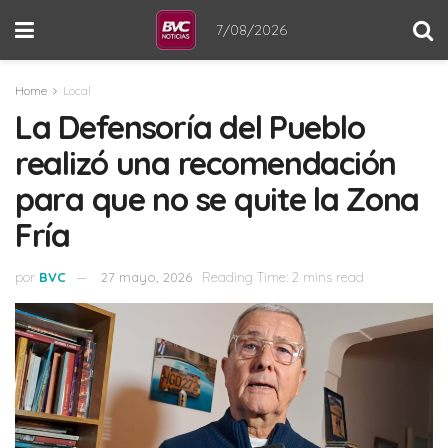
7/08/2026
Home
Local
La Defensoría del Pueblo
realizó una recomendación
para que no se quite la Zona
Fría
por
BVC
27 mayo, 2026
Reading Time: 2 mins read