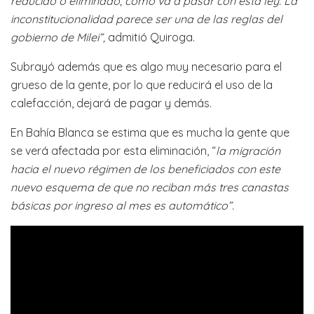
reducido o eliminado, como va a pasar con esta ley. La
inconstitucionalidad parece ser una de las reglas del
gobierno de Milei”,
admitió Quiroga.
Subrayó además que es algo muy necesario para el
grueso de la gente, por lo que reducirá el uso de la
calefacción, dejará de pagar y demás.
En Bahía Blanca se estima que es mucha la gente que
se verá afectada por esta eliminación, “
la migración
hacia el nuevo régimen de los beneficiados con este
nuevo esquema de que no reciban más tres canastas
básicas por ingreso al mes es automático”.