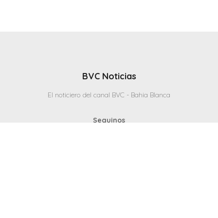
BVC Noticias
El noticiero del canal BVC - Bahia Blanca
Seguinos
Inicio
Politicas & Privacidad
Contacto
CANAL en VIVO