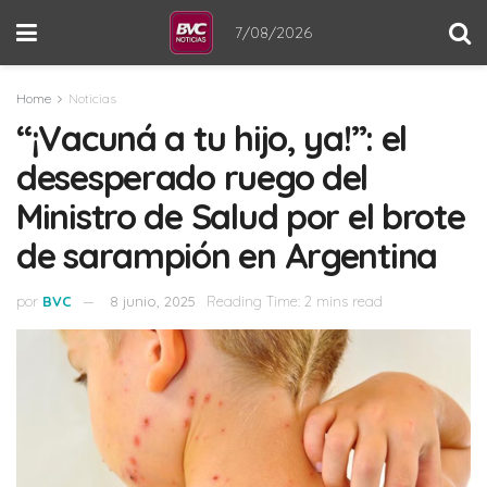
7/08/2026
Home
Noticias
“¡Vacuná a tu hijo, ya!”: el
desesperado ruego del
Ministro de Salud por el brote
de sarampión en Argentina
por
BVC
8 junio, 2025
Reading Time: 2 mins read