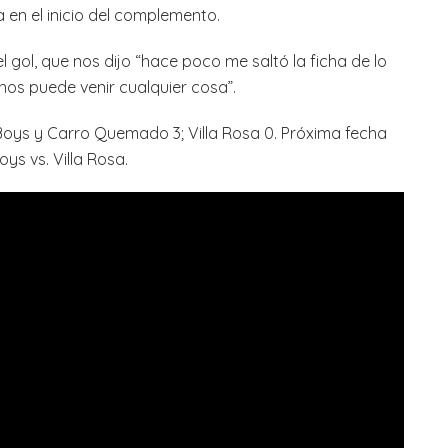
a en el inicio del complemento.
gol, que nos dijo “hace poco me saltó la ficha de lo
os puede venir cualquier cosa”.
l Boys y Carro Quemado 3; Villa Rosa 0. Próxima fecha
ys vs. Villa Rosa.