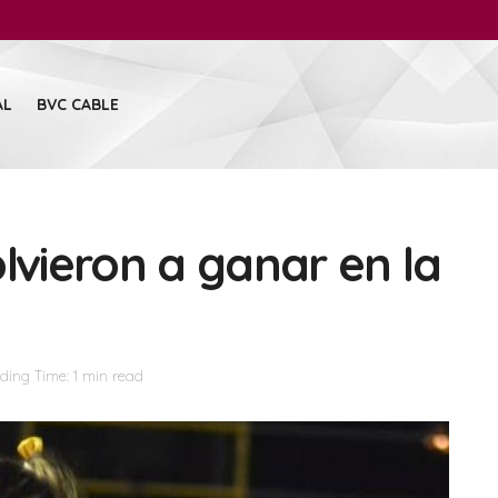
AL
BVC CABLE
lvieron a ganar en la
ding Time: 1 min read