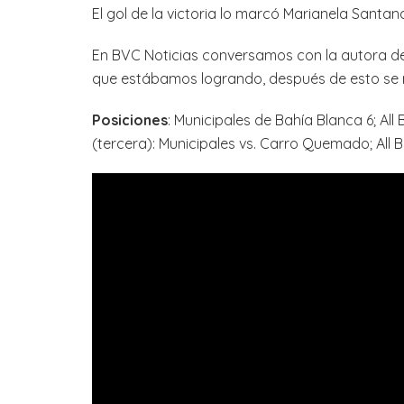
El gol de la victoria lo marcó Marianela Santan
En BVC Noticias conversamos con la autora del 
que estábamos logrando, después de esto se n
Posiciones
: Municipales de Bahía Blanca 6; Al
(tercera): Municipales vs. Carro Quemado; All Bo