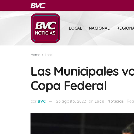
LOCAL
NACIONAL
REGION
Home
Local
Las Municipales vo
Copa Federal
por
BVC
26 agosto, 2022
en
Local
,
Noticias
Rea