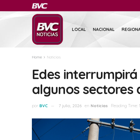
LOCAL
NACIONAL
REGION
Home
Noticias
Edes interrumpirá 
algunos sectores 
por
BVC
7 julio, 2026
en
Noticias
Reading Time: 