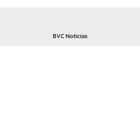
BVC Noticias
El noticiero del canal BVC - Bahia Blanca
Seguinos
Inicio
Politicas & Privacidad
Contacto
CANAL en VIVO
© 2025 Todos los derechos reservados - Bahia Blanca