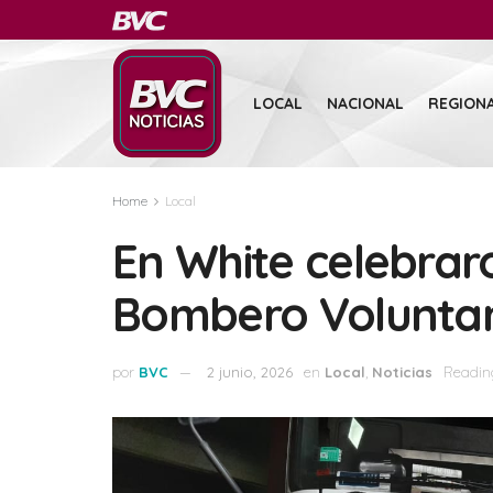
LOCAL
NACIONAL
REGION
Home
Local
En White celebraro
Bombero Voluntar
por
BVC
2 junio, 2026
en
Local
,
Noticias
Readin