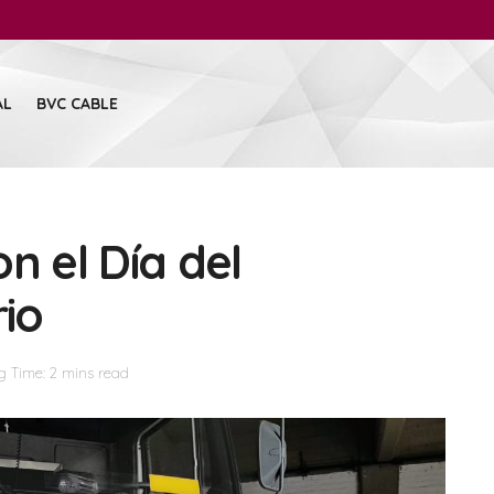
AL
BVC CABLE
n el Día del
io
g Time: 2 mins read