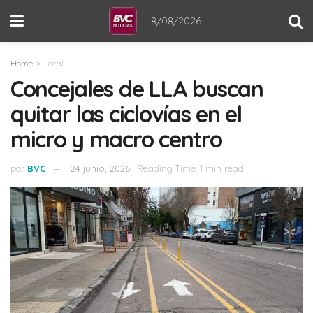
8/08/2026
Home
Local
Concejales de LLA buscan
quitar las ciclovías en el
micro y macro centro
por
BVC
24 junio, 2026
Reading Time: 1 min read