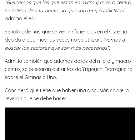
“Buscamos que las que están en micro y macro centro
se retiren directamente, ya que son muy conflictivas
”,
admitió el edil.
Señaló además que se ven ineficiencias en el sistema,
debido a que muchas veces no se utilizan,
“vamos a
buscar los sectores que son más necesarios”.
Admitió también que además de las del micro y macro
centro, se buscarán quitar las de Yrigoyen, Darregueira,
sobre el Gimnasio Uno.
Consideró que tiene que haber una discusión sobre la
revisión que se debe hacer.