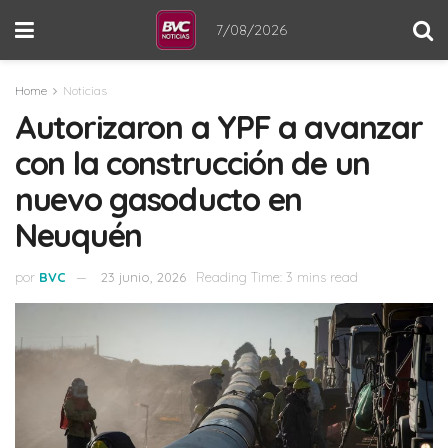
7/08/2026
Home
Noticias
Autorizaron a YPF a avanzar
con la construcción de un
nuevo gasoducto en
Neuquén
por
BVC
23 junio, 2026
Reading Time: 3 mins read