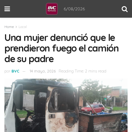
6/08/2026
Home
Local
Una mujer denunció que le
prendieron fuego el camión
de su padre
por
BVC
14 mayo, 2026
Reading Time: 2 mins read