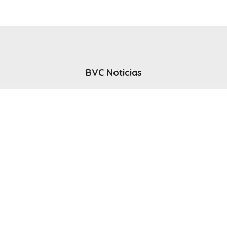
BVC Noticias
El noticiero del canal BVC - Bahia Blanca
Seguinos
Inicio
Politicas & Privacidad
Contacto
CANAL en VIVO