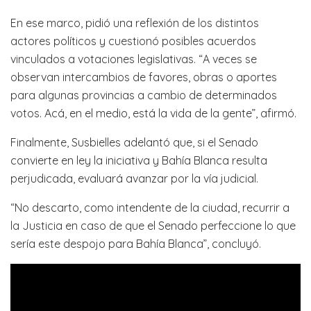
En ese marco, pidió una reflexión de los distintos
actores políticos y cuestionó posibles acuerdos
vinculados a votaciones legislativas. “A veces se
observan intercambios de favores, obras o aportes
para algunas provincias a cambio de determinados
votos. Acá, en el medio, está la vida de la gente”, afirmó.
Finalmente, Susbielles adelantó que, si el Senado
convierte en ley la iniciativa y Bahía Blanca resulta
perjudicada, evaluará avanzar por la vía judicial.
“No descarto, como intendente de la ciudad, recurrir a
la Justicia en caso de que el Senado perfeccione lo que
sería este despojo para Bahía Blanca”, concluyó.