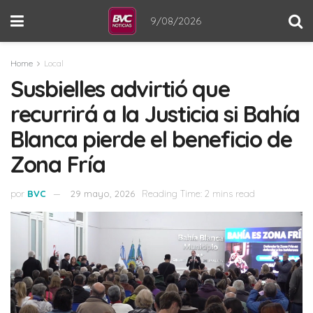
9/08/2026
Home
Local
Susbielles advirtió que
recurrirá a la Justicia si Bahía
Blanca pierde el beneficio de
Zona Fría
por
BVC
29 mayo, 2026
Reading Time: 2 mins read