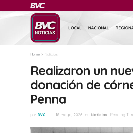
LOCAL
NACIONAL
REGION
Home
Noticias
Realizaron un nue
donación de córne
Penna
por
BVC
18 mayo, 2026
en
Noticias
Reading Time