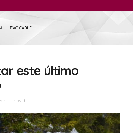
AL
BVC CABLE
tar este último
o
: 2 mins read