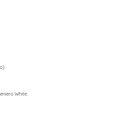
o).
geniero White.