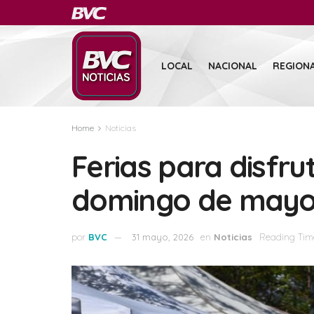
LOCAL
NACIONAL
REGION
Home
Noticias
Ferias para disfru
domingo de may
por
BVC
31 mayo, 2026
en
Noticias
Reading Time