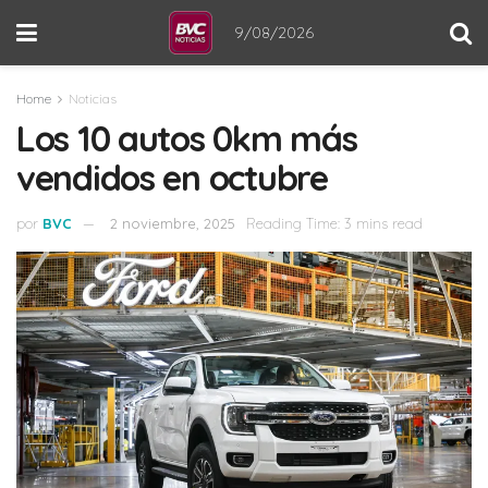
9/08/2026
Home
Noticias
Los 10 autos 0km más
vendidos en octubre
por
BVC
2 noviembre, 2025
Reading Time: 3 mins read