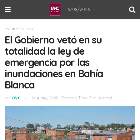
6/08/2026
Home
Noticias
El Gobierno vetó en su
totalidad la ley de
emergencia por las
inundaciones en Bahía
Blanca
por
BVC
24 junio, 2025
Reading Time: 3 mins read