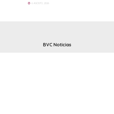
6 AGOSTO, 2026
BVC Noticias
El noticiero del canal BVC - Bahia Blanca
Seguinos
Inicio
Politicas & Privacidad
Contacto