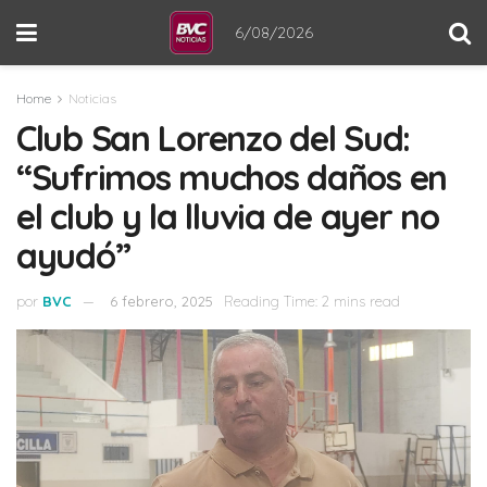
6/08/2026
Home
Noticias
Club San Lorenzo del Sud:
“Sufrimos muchos daños en
el club y la lluvia de ayer no
ayudó”
por
BVC
6 febrero, 2025
Reading Time: 2 mins read