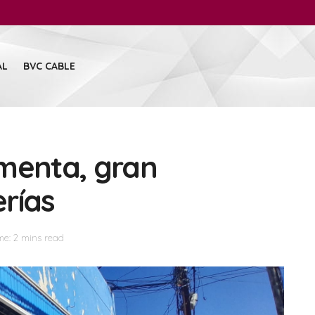
AL
BVC CABLE
menta, gran
rías
me: 2 mins read