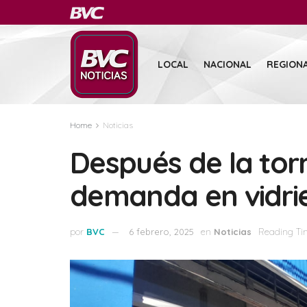
LOCAL
NACIONAL
REGION
Home
Noticias
Después de la tor
demanda en vidrie
por
BVC
6 febrero, 2025
en
Noticias
Reading Ti