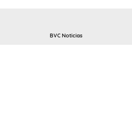
BVC Noticias
El noticiero del canal BVC - Bahia Blanca
Seguinos
Inicio
Politicas & Privacidad
Contacto
CANAL en VIVO
© 2025 Todos los derechos reservados - Bahia Blanca