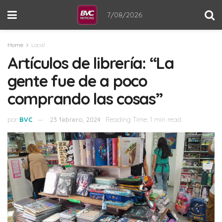
7/08/2026
Home
Local
Artículos de librería: “La
gente fue de a poco
comprando las cosas”
por
BVC
23 febrero, 2024
Reading Time: 1 min read