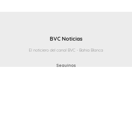
BVC Noticias
El noticiero del canal BVC - Bahia Blanca
Seguinos
Inicio
Politicas & Privacidad
Contacto
CANAL en VIVO