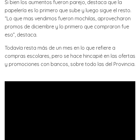
Si bien los aumentos fueron parejo, destaca que la
papelería es lo primero que sube y luego sigue el resto.
“Lo que mas vendimos fueron mochilas, aprovecharon
promos de diciembre y lo primero que compraron fue
eso”, destaca.
Todavía resta más de un mes en lo que refiere a
compras escolares, pero se hace hincapié en las ofertas
y promociones con bancos, sobre todo las del Provincia.