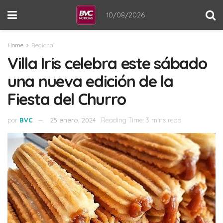
10/08/2026
Home
Regional
Villa Iris celebra este sábado
una nueva edición de la
Fiesta del Churro
por
BVC
25 enero, 2024
Reading Time: 3 mins read