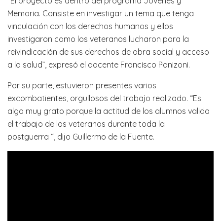
“El proyecto es dentro del programa Jóvenes y
Memoria. Consiste en investigar un tema que tenga
vinculación con los derechos humanos y ellos
investigaron como los veteranos lucharon para la
reivindicación de sus derechos de obra social y acceso
a la salud”, expresó el docente Francisco Panizoni.
Por su parte, estuvieron presentes varios
excombatientes, orgullosos del trabajo realizado. “Es
algo muy grato porque la actitud de los alumnos valida
el trabajo de los veteranos durante toda la
postguerra “, dijo Guillermo de la Fuente.