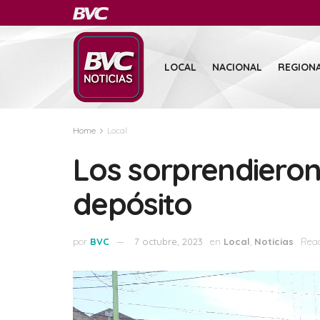
LOCAL
NACIONAL
REGION
Home
Local
Los sorprendiero
depósito
por
BVC
7 octubre, 2023
en
Local
,
Noticias
Read