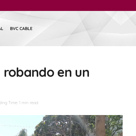
AL
BVC CABLE
n robando en un
ing Time: 1 min read