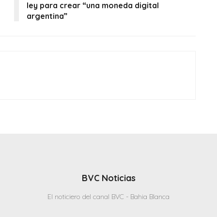
ley para crear “una moneda digital
argentina”
BVC Noticias
El noticiero del canal BVC - Bahia Blanca