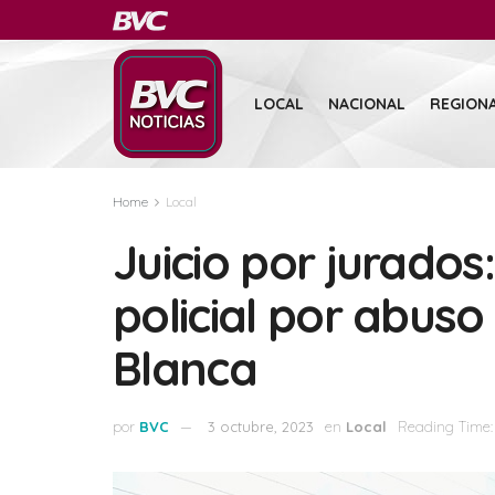
LOCAL
NACIONAL
REGION
Home
Local
Juicio por jurados
policial por abuso
Blanca
por
BVC
3 octubre, 2023
en
Local
Reading Time: