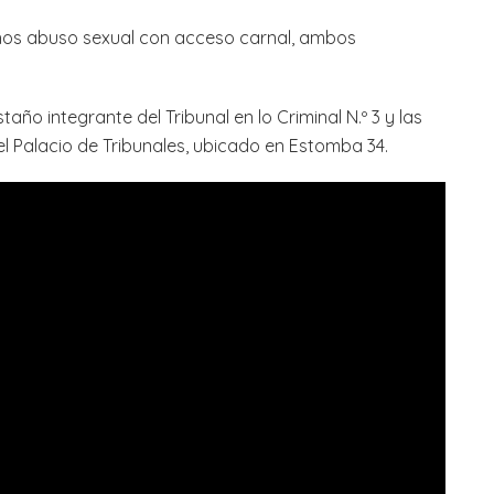
chos abuso sexual con acceso carnal, ambos
año integrante del Tribunal en lo Criminal N.º 3 y las
el Palacio de Tribunales, ubicado en Estomba 34.