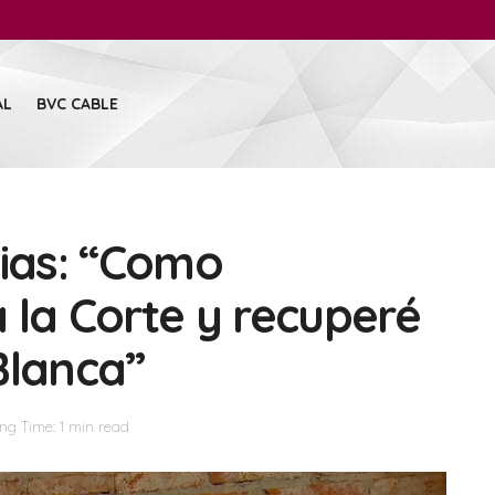
AL
BVC CABLE
cias: “Como
 la Corte y recuperé
Blanca”
ng Time: 1 min read