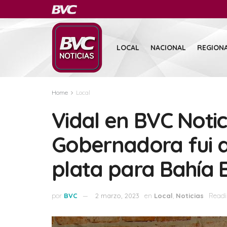
LOCAL
NACIONAL
REGION
Home
Local
Vidal en BVC Noti
Gobernadora fui a
plata para Bahía 
por
BVC
2 marzo, 2023
en
Local
,
Noticias
Readi