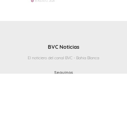
8 AGOSTO, 2026
BVC Noticias
El noticiero del canal BVC - Bahia Blanca
Seguinos
Inicio
Politicas & Privacidad
Contacto