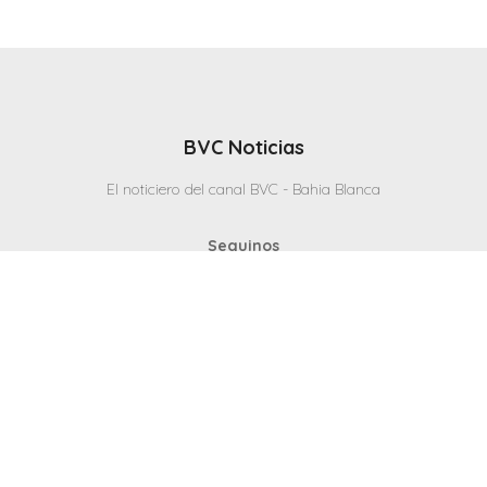
BVC Noticias
El noticiero del canal BVC - Bahia Blanca
Seguinos
Inicio
Politicas & Privacidad
Contacto
CANAL en VIVO