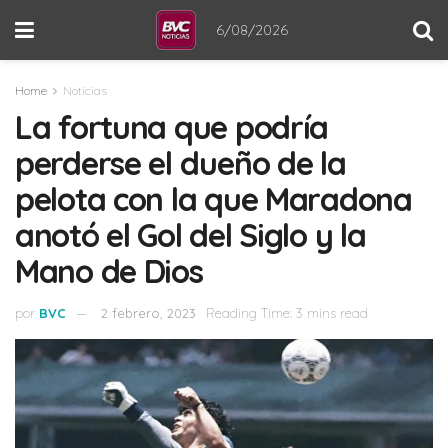
6/08/2026
Home
Noticias
La fortuna que podría
perderse el dueño de la
pelota con la que Maradona
anotó el Gol del Siglo y la
Mano de Dios
por
BVC
2 febrero, 2023
Reading Time: 3 mins read