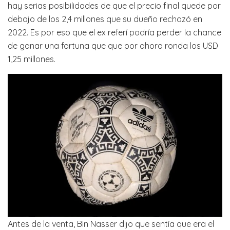
hay serias posibilidades de que el precio final quede por
debajo de los 2,4 millones que su dueño rechazó en
2022. Es por eso que el ex referí podría perder la chance
de ganar una fortuna que que por ahora ronda los USD
1,25 millones.
Antes de la venta, Bin Nasser dijo que sentía que era el