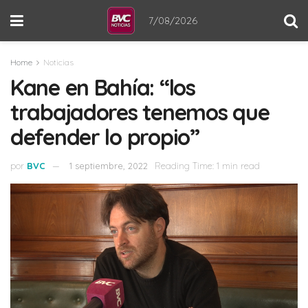
7/08/2026
Home
Noticias
Kane en Bahía: “los
trabajadores tenemos que
defender lo propio”
por
BVC
1 septiembre, 2022
Reading Time: 1 min read