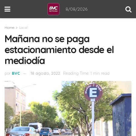
8/08/2026
Home
Local
Mañana no se paga
estacionamiento desde el
mediodía
por
BVC
18 agosto, 2022
Reading Time: 1 min read