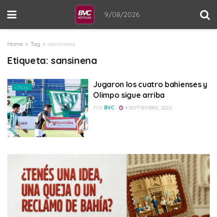
9/08/2026
Home
Tag
sansinena
Etiqueta:
sansinena
Jugaron los cuatro bahienses y
LOCAL
Olimpo sigue arriba
POR
BVC
4 SEPTIEMBRE, 2022