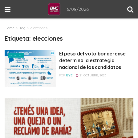
6/08/2026
Home
Tag
elecciones
Etiqueta:
elecciones
El peso del voto bonaerense
NOTICIAS
determina la estrategia
nacional de los candidatos
POR
BVC
21 OCTUBRE, 2023