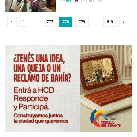
POR
BVC
7 OCTUBRE, 2022
1
…
777
778
779
…
819