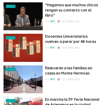
“Hagamos que muchos chicos
LOCAL
tengan su contacto con el
libro”
POR
BVC
7 OCTUBRE, 2022
Docentes Universitarios
LOCAL
vuelven a parar por 48 horas
POR
BVC
7 OCTUBRE, 2022
Relevarán a las familias sin
LOCAL
casas en Monte Hermoso
POR
BVC
7 OCTUBRE, 2022
En marcha la 31º Feria Nacional
LOCAL
de Artesanos en la ciudad