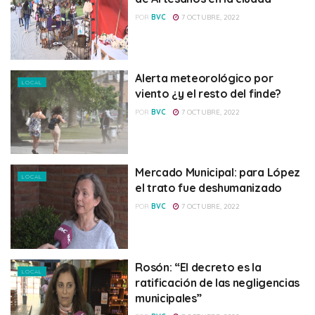
POR
BVC
7 OCTUBRE, 2022
Alerta meteorológico por
LOCAL
viento ¿y el resto del finde?
POR
BVC
7 OCTUBRE, 2022
Mercado Municipal: para López
LOCAL
el trato fue deshumanizado
POR
BVC
7 OCTUBRE, 2022
Rosón: “El decreto es la
LOCAL
ratificación de las negligencias
municipales”