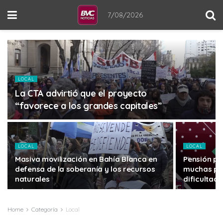
7/08/2026
LOCAL
La CTA advirtió que el proyecto
“favorece a los grandes capitales”
LOCAL
LOCAL
Masiva movilización en Bahía Blanca en
Pensión po
defensa de la soberanía y los recursos
muchas par
naturales
dificultad
Home
Categoría
Local