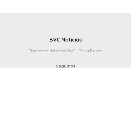
BVC Noticias
El noticiero del canal BVC - Bahia Blanca
Seguinos
Inicio
Politicas & Privacidad
Contacto
CANAL en VIVO