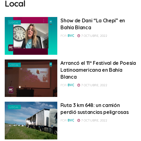
Local
Show de Dani “La Chepi” en
LOCAL
Bahía Blanca
POR
BVC
7 OCTUBRE, 2022
Arrancó el 11º Festival de Poesía
LOCAL
Latinoamericana en Bahía
Blanca
POR
BVC
7 OCTUBRE, 2022
Ruta 3 km 648: un camión
LOCAL
perdió sustancias peligrosas
POR
BVC
7 OCTUBRE, 2022