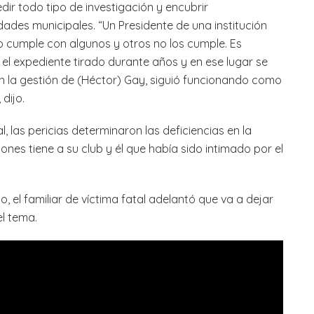
edir todo tipo de investigación y encubrir
dades municipales. “Un Presidente de una institución
ro cumple con algunos y otros no los cumple. Es
 el expediente tirado durante años y en ese lugar se
en la gestión de (Héctor) Gay, siguió funcionando como
dijo.
 las pericias determinaron las deficiencias en la
nes tiene a su club y él que había sido intimado por el
 el familiar de víctima fatal adelantó que va a dejar
el tema.