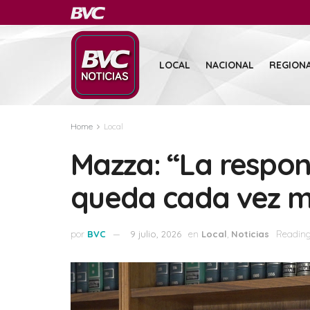
LOCAL
NACIONAL
REGION
Home
Local
Mazza: “La respons
queda cada vez m
por
BVC
9 julio, 2026
en
Local
,
Noticias
Reading