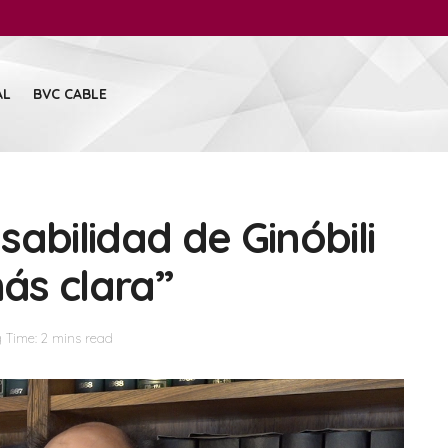
AL
BVC CABLE
abilidad de Ginóbili
ás clara”
 Time: 2 mins read