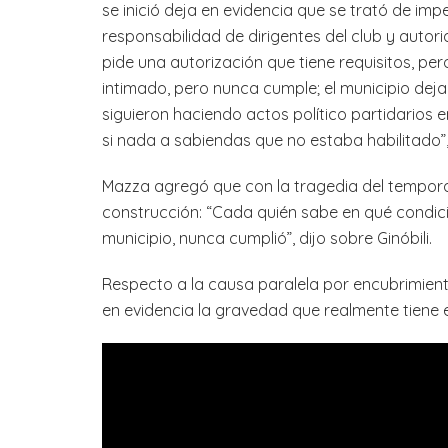
se inició deja en evidencia que se trató de imp
responsabilidad de dirigentes del club y autori
pide una autorización que tiene requisitos, pe
intimado, pero nunca cumple; el municipio deja
siguieron haciendo actos político partidarios 
si nada a sabiendas que no estaba habilitado”, 
Mazza agregó que con la tragedia del temporal,
construcción: “Cada quién sabe en qué condicio
municipio, nunca cumplió”, dijo sobre Ginóbili.
Respecto a la causa paralela por encubrimiento,
en evidencia la gravedad que realmente tiene 