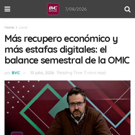
7/08/2026
Home
Local
Más recupero económico y
más estafas digitales: el
balance semestral de la OMIC
por
BVC
10 julio, 2026
Reading Time: 3 mins read