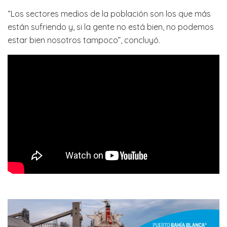
“Los sectores medios de la población son los que más
están sufriendo y, si la gente no está bien, no podemos
estar bien nosotros tampoco”, concluyó.