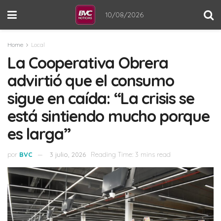
10/08/2026
Home
Local
La Cooperativa Obrera
advirtió que el consumo
sigue en caída: “La crisis se
está sintiendo mucho porque
es larga”
por
BVC
3 julio, 2026
Reading Time: 3 mins read