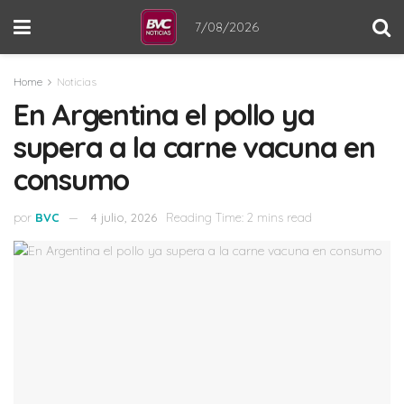
7/08/2026
Home
Noticias
En Argentina el pollo ya
supera a la carne vacuna en
consumo
por
BVC
4 julio, 2026
Reading Time: 2 mins read