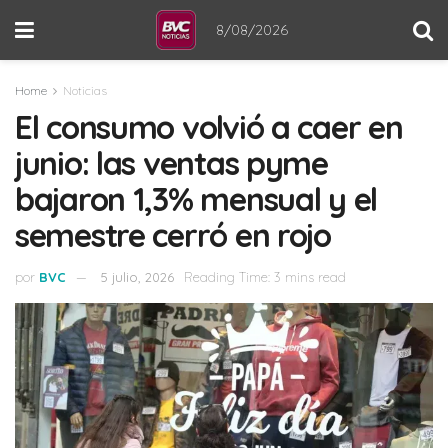
8/08/2026
Home
Noticias
El consumo volvió a caer en
junio: las ventas pyme
bajaron 1,3% mensual y el
semestre cerró en rojo
por
BVC
5 julio, 2026
Reading Time: 3 mins read