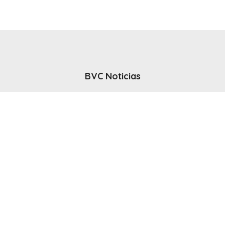
BVC Noticias
El noticiero del canal BVC - Bahia Blanca
Seguinos
Inicio
Politicas & Privacidad
Contacto
CANAL en VIVO