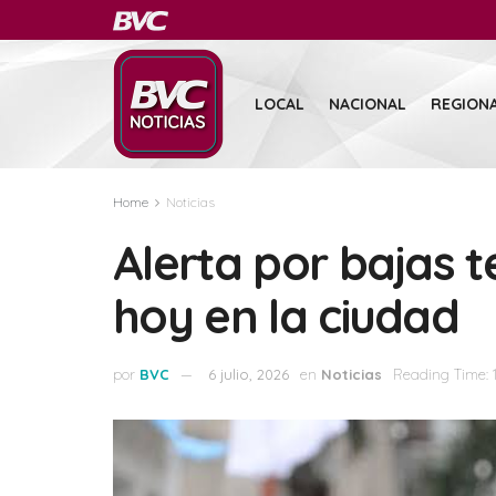
LOCAL
NACIONAL
REGION
Home
Noticias
Alerta por bajas 
hoy en la ciudad
por
BVC
6 julio, 2026
en
Noticias
Reading Time: 