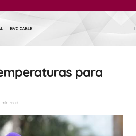
AL
BVC CABLE
temperaturas para
1 min read