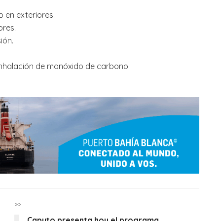
o en exteriores.
ores.
ión.
 inhalación de monóxido de carbono.
>>
Caputo presenta hoy el programa