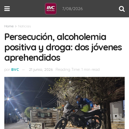
7/08/2026
Home
Noticias
Persecución, alcoholemia
positiva y droga: dos jóvenes
aprehendidos
por
BVC
21 junio, 2026
Reading Time: 1 min read