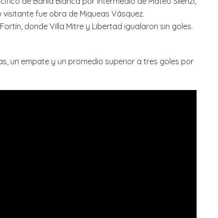
cífico de Bahía Blanca por intermedio de Mateo Silenzi,
o visitante fue obra de Miqueas Vásquez.
Fortín, donde Villa Mitre y Libertad igualaron sin goles.
rias, un empate y un promedio superior a tres goles por