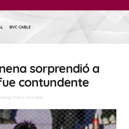
AL
BVC CABLE
inena sorprendió a
 fue contundente
ading Time: 2 mins read