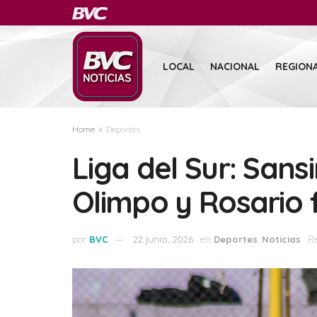
LOCAL
NACIONAL
REGION
Home
Deportes
Liga del Sur: Sans
Olimpo y Rosario
por
BVC
22 junio, 2026
en
Deportes
,
Noticias
Re