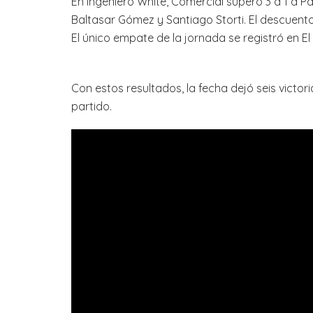
En Ingeniero White, Comercial superó 3 a 1 a Pa
Baltasar Gómez y Santiago Storti. El descuent
El único empate de la jornada se registró en El 
Con estos resultados, la fecha dejó seis victo
partido.