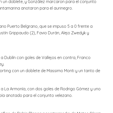
on un doblete, y González marcaron para el conjunto
Santamarina anotaron para el aurinegro.
rio Puerto Belgrano, que se impuso 5 a 0 frente a
ustín Grippaudo (2), Favio Durán, Alejo Zwedyk y
 a Dublín con goles de Vallejos en contra, Franco
ey.
porting con un doblete de Massimo Monti y un tanto de
te a La Armonía, con dos goles de Rodrigo Gómez y uno
abía anotado para el conjunto velezano.