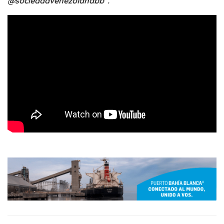
@sociedadvenezolanabb”.