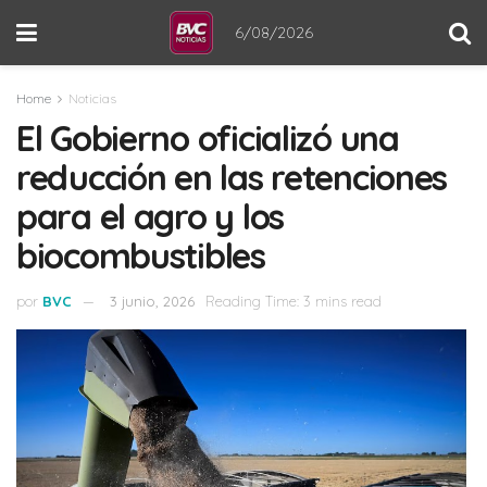
6/08/2026
Home
Noticias
El Gobierno oficializó una
reducción en las retenciones
para el agro y los
biocombustibles
por
BVC
3 junio, 2026
Reading Time: 3 mins read