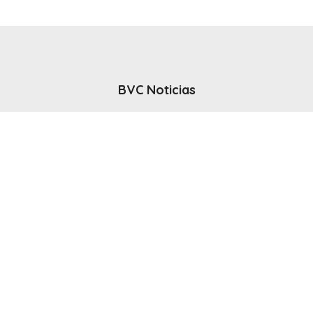
BVC Noticias
El noticiero del canal BVC - Bahia Blanca
Seguinos
Inicio
Politicas & Privacidad
Contacto
CANAL en VIVO