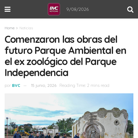
9/08/2026
Home
Noticias
Comenzaron las obras del
futuro Parque Ambiental en
el ex zoológico del Parque
Independencia
por
BVC
15 junio, 2026
Reading Time: 2 mins read