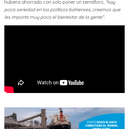
hubiera ahorrado con solo poner un semáforo,
“hay
poca seriedad en los políticos bahienses, creemos que
les importa muy poco el bienestar de la gente”.