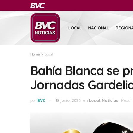
LOCAL
NACIONAL
REGION
Home
Local
Bahía Blanca se p
Jornadas Gardeli
por
BVC
18 junio, 2026
en
Local
,
Noticias
Readin