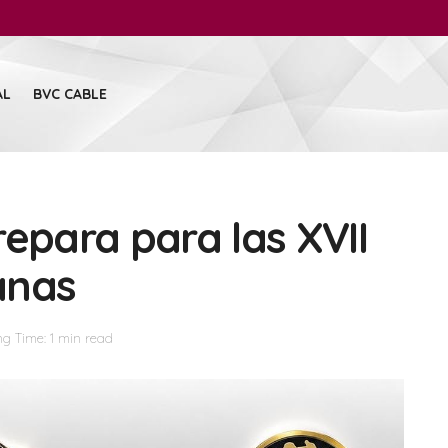
AL
BVC CABLE
repara para las XVII
anas
g Time: 1 min read