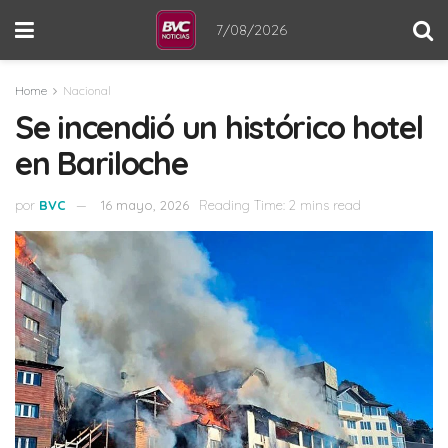
7/08/2026
Home
Nacional
Se incendió un histórico hotel
en Bariloche
por
BVC
16 mayo, 2026
Reading Time: 2 mins read