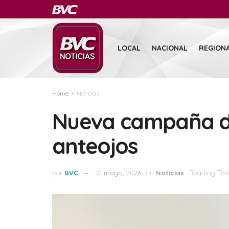
LOCAL
NACIONAL
REGION
Home
Noticias
Nueva campaña d
anteojos
por
BVC
21 mayo, 2026
en
Noticias
Reading Time