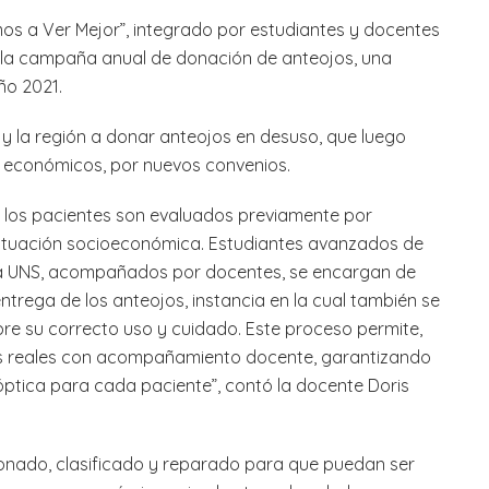
mos a Ver Mejor”, integrado por estudiantes y docentes
ó la campaña anual de donación de anteojos, una
año 2021.
 y la región a donar anteojos en desuso, que luego
 económicos, por nuevos convenios.
a: los pacientes son evaluados previamente por
 situación socioeconómica. Estudiantes avanzados de
 la UNS, acompañados por docentes, se encargan de
a entrega de los anteojos, instancia en la cual también se
bre su correcto uso y cuidado. Este proceso permite,
cas reales con acompañamiento docente, garantizando
tica para cada paciente”, contó la docente Doris
onado, clasificado y reparado para que puedan ser