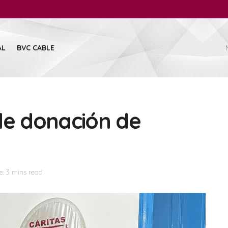
AL
BVC CABLE
e donación de
: 3 mins read