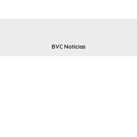
BVC Noticias
El noticiero del canal BVC - Bahia Blanca
Seguinos
Inicio
Politicas & Privacidad
Contacto
CANAL en VIVO