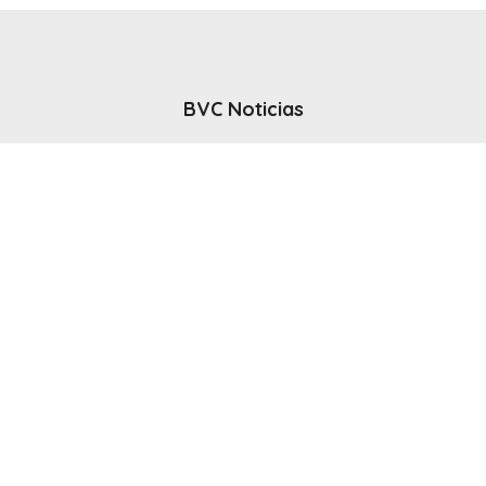
BVC Noticias
El noticiero del canal BVC - Bahia Blanca
Seguinos
Inicio
Politicas & Privacidad
Contacto
CANAL en VIVO
© 2025 Todos los derechos reservados - Bahia Blanca