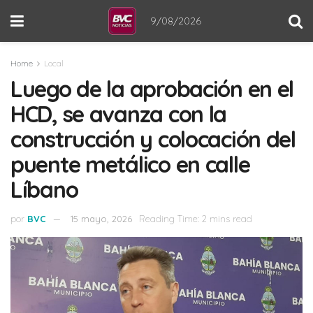
9/08/2026
Home
Local
Luego de la aprobación en el
HCD, se avanza con la
construcción y colocación del
puente metálico en calle
Líbano
por
BVC
15 mayo, 2026
Reading Time: 2 mins read